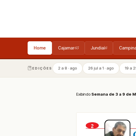
Home
Cajamar
Jundiaí
Campin
63
6
2 a 8 · ago
26 jul a 1 · ago
19 a 25
EDIÇÕES
Exibindo
Semana de 3 a 9 de 