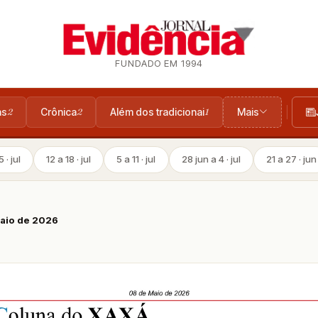
FUNDADO EM 1994
as
Crônica
Além dos tradicionai
Mais
2
2
1
 · jul
12 a 18 · jul
5 a 11 · jul
28 jun a 4 · jul
21 a 27 · jun
Maio de 2026