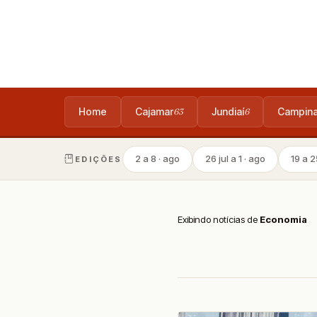
Home
Cajamar
Jundiaí
Campin
63
6
2 a 8 · ago
26 jul a 1 · ago
19 a 25
EDIÇÕES
Exibindo notícias de
Economia