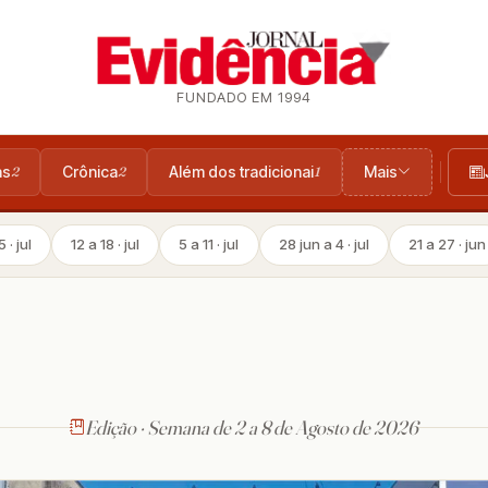
FUNDADO EM 1994
as
Crônica
Além dos tradicionai
Mais
2
2
1
 · jul
12 a 18 · jul
5 a 11 · jul
28 jun a 4 · jul
21 a 27 · jun
Edição · Semana de 2 a 8 de Agosto de 2026