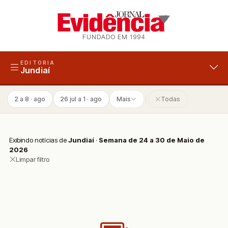
FUNDADO EM 1994
EDITORIA
Jundiaí
2 a 8 · ago
26 jul a 1 · ago
Mais
Todas
Exibindo notícias de
Jundiaí
·
Semana de 24 a 30 de Maio de
2026
Limpar filtro