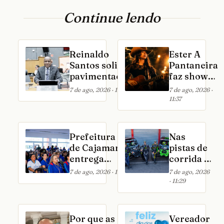
Continue lendo
Reinaldo
Ester A
Santos solicita
Pantaneira
pavimentação
faz show
do
no Villa
7 de ago, 2026 · 11:52
7 de ago, 2026 ·
estacionamento
Country
11:37
do Complexo de
em São
Saúde de
Paulo
Cajamar
Prefeitura
Nas
de Cajamar
pistas de
entrega
corrida e
novos
nos
7 de ago, 2026 · 11:32
7 de ago, 2026
uniformes
negócios:
· 11:29
para mais de
Reinaldo
2.200
Varela
profissionais
constrói
Por que as
Vereador