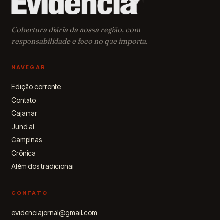
educação,
proteção e
acolhimento
Cobertura diária da nossa região, com
às crianças
responsabilidade e foco no que importa.
de 0 a 6 anos
NAVEGAR
Edição corrente
Contato
Cajamar
Jundiaí
Campinas
Crônica
Além dos tradicionai
CONTATO
evidenciajornal@gmail.com