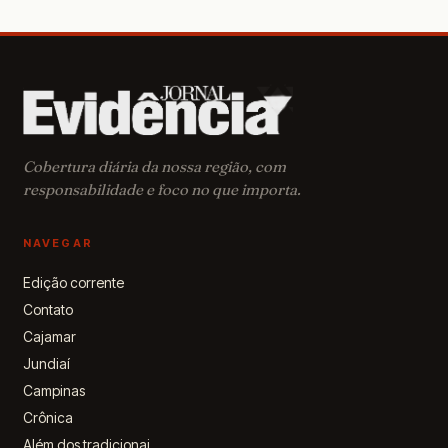
nacional
incentiva
ações que
garantam
saúde,
educação,
proteção e
acolhiment
Cobertura diária da nossa região, com
às crianças
responsabilidade e foco no que importa.
de 0 a 6 ano
NAVEGAR
Edição corrente
Contato
Cajamar
Jundiaí
Campinas
Crônica
Além dos tradicionai