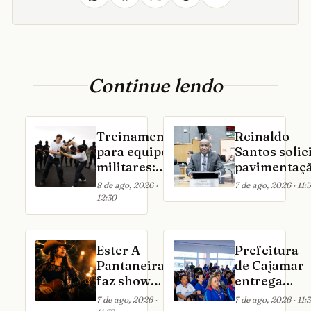
Continue lendo
Treinamento
Reinaldo
para equipes
Santos solic
militares:
pavimentaç
módulos
do
8 de ago, 2026 ·
7 de ago, 2026 · 11:
usados e
estacionam
12:30
aprovados
do Complexo
pelas
Saúde de
principais
Cajamar
Ester A
Prefeitura
forças de
Pantaneira
de Cajamar
defesa serão
faz show
entrega
apresentados
no Villa
novos
7 de ago, 2026 ·
7 de ago, 2026 · 11:
no COP