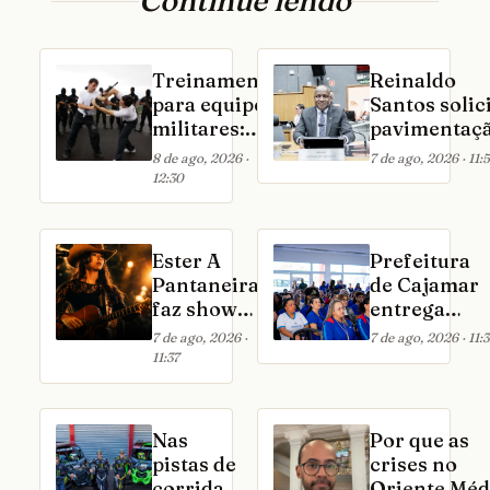
Continue lendo
Treinamento
Reinaldo
para equipes
Santos solic
militares:
pavimentaç
módulos
do
8 de ago, 2026 ·
7 de ago, 2026 · 11:
usados e
estacionam
12:30
aprovados
do Complexo
pelas
Saúde de
principais
Cajamar
Ester A
Prefeitura
forças de
Pantaneira
de Cajamar
defesa serão
faz show
entrega
apresentados
no Villa
novos
7 de ago, 2026 ·
7 de ago, 2026 · 11:
no COP
Country
uniformes
11:37
International
em São
para mais d
2026
Paulo
2.200
profissionai
Nas
Por que as
da Educação
pistas de
crises no
corrida e
Oriente Méd