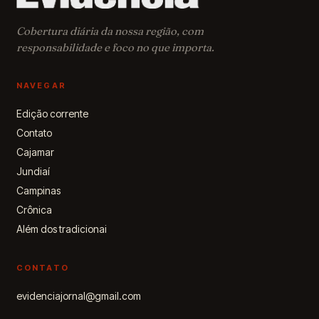
educação,
proteção e
acolhiment
Cobertura diária da nossa região, com
às crianças
responsabilidade e foco no que importa.
de 0 a 6 ano
NAVEGAR
Edição corrente
Contato
Cajamar
Jundiaí
Campinas
Crônica
Além dos tradicionai
CONTATO
evidenciajornal@gmail.com