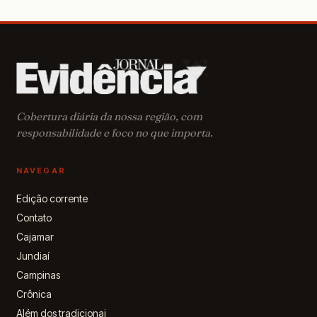
ser aprova
Cobertura diária da nossa região, com
responsabilidade e foco no que importa.
NAVEGAR
Edição corrente
Contato
Cajamar
Jundiaí
Campinas
Crônica
Além dos tradicionai