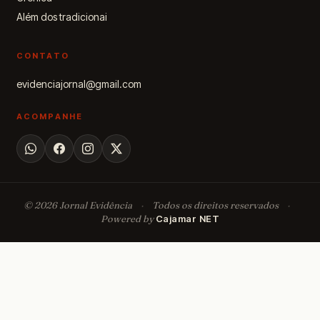
Além dos tradicionai
CONTATO
evidenciajornal@gmail.com
ACOMPANHE
© 2026 Jornal Evidência
·
Todos os direitos reservados
·
Powered by
Cajamar NET