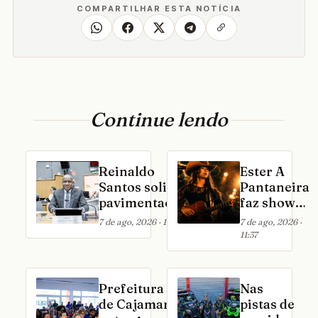
COMPARTILHAR ESTA NOTÍCIA
Continue lendo
Reinaldo
Ester A
Santos solicita
Pantaneira
pavimentação
faz show
do
no Villa
7 de ago, 2026 · 11:52
7 de ago, 2026 ·
estacionamento
Country
11:37
do Complexo de
em São
Saúde de
Paulo
Cajamar
Prefeitura
Nas
de Cajamar
pistas de