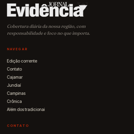
garantam
saúde,
educação,
proteção e
acolhimento
Cobertura diária da nossa região, com
às crianças
responsabilidade e foco no que importa.
de 0 a 6 anos
NAVEGAR
Edição corrente
Contato
Cajamar
Jundiaí
Campinas
Crônica
Além dos tradicionai
CONTATO