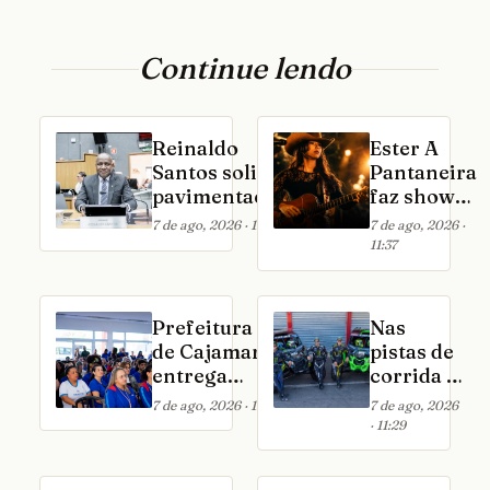
Continue lendo
Reinaldo
Ester A
Santos solicita
Pantaneira
pavimentação
faz show
do
no Villa
7 de ago, 2026 · 11:52
7 de ago, 2026 ·
estacionamento
Country
11:37
do Complexo de
em São
Saúde de
Paulo
Cajamar
Prefeitura
Nas
de Cajamar
pistas de
entrega
corrida e
novos
nos
7 de ago, 2026 · 11:32
7 de ago, 2026
uniformes
negócios:
· 11:29
para mais de
Reinaldo
2.200
Varela