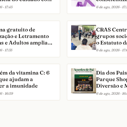
nças Campanha
violência c
6 · 17:45
6 de ago, 2026 · 17:
 incentiva ações que
m saúde, educação,
o e acolhimento às
a gratuito de
CRAS Centr
 de 0 a 6 anos
ização e Letramento
grupos soci
ns e Adultos amplia
o Estatuto d
nacional e abre
Adolescent
6 · 17:35
6 de ago, 2026 · 17:
ões em São Paulo
realizados a
reforçaram 
proteção int
ém da vitamina C: 6
Dia dos Pai
cidadania e 
 que ajudam a
Parque Sho
informação 
cer a imunidade
Diversão e
Inesquecíve
6 · 16:59
6 de ago, 2026 · 16:
Programaçã
dias 8 e 9 d