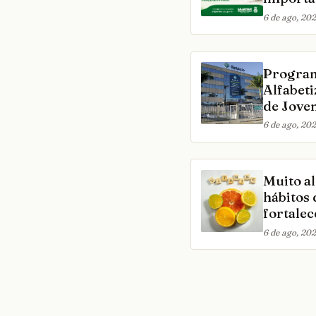
as cria
6 de ago, 202
nacional
garanta
proteçã
Program
crianças
Alfabet
de Jove
atuação 
6 de ago, 202
inscriç
Muito al
hábitos
fortale
6 de ago, 202