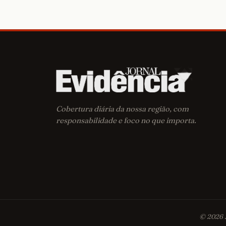
Cobertura diária da nossa região, com
responsabilidade e foco no que importa.
© 2026 J