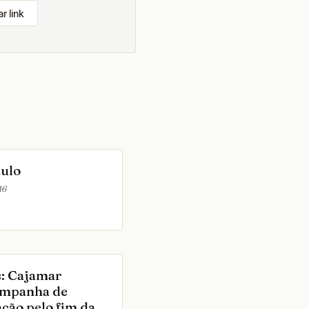
r link
aulo
16
s: Cajamar
ampanha de
ação pelo fim da