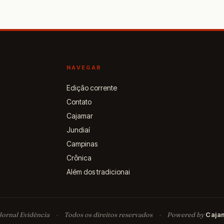
NAVEGAR
Edição corrente
Contato
Cajamar
Jundiaí
Campinas
Crônica
Além dos tradicionai
ornal Evidência
·
Todos os direitos reservados
·
Powered by
Caja