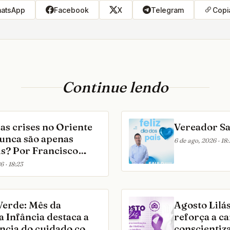
atsApp
Facebook
X
Telegram
Copia
Continue lendo
as crises no Oriente
Vereador S
unca são apenas
6 de ago, 2026 · 18:
ancisco
nto, professor de
6 · 18:23
Constitucional e
ional da Estácio
Verde: Mês da
Agosto Lilá
 Infância destaca a
reforça a c
ncia do cuidado com
conscientiz