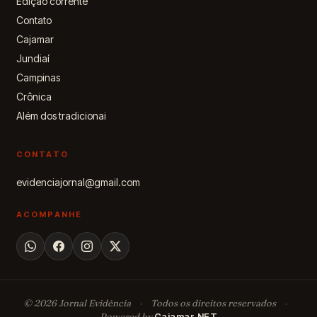
Edição corrente
Contato
Cajamar
Jundiaí
Campinas
Crônica
Além dos tradicionai
CONTATO
evidenciajornal@gmail.com
ACOMPANHE
© 2026 Jornal Evidência
·
Todos os direitos reservados
·
Powered by
Cajamar NET